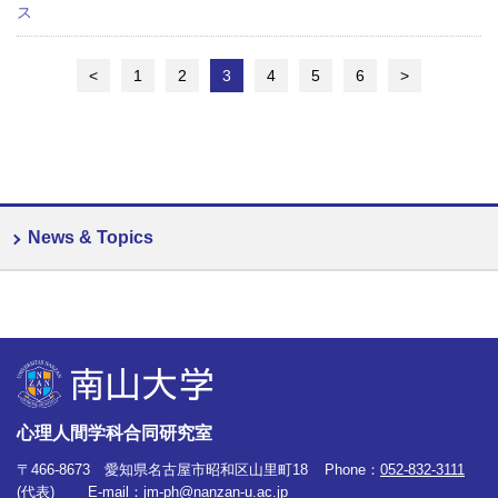
ス
<
1
2
3
4
5
6
>
News & Topics
心理人間学科合同研究室
〒466-8673 愛知県名古屋市昭和区山里町18
Phone：
052-832-3111
(代表)
E-mail：
jm-ph@nanzan-u.ac.jp