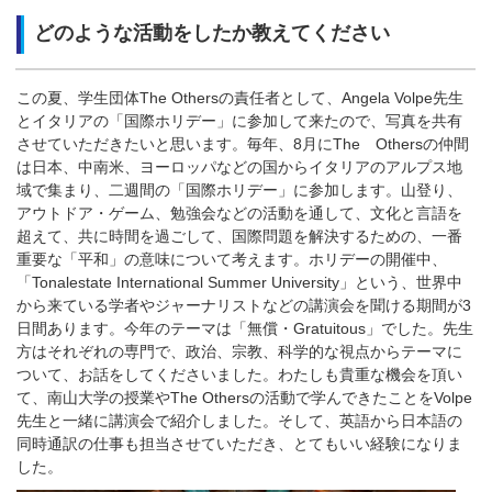
どのような活動をしたか教えてください
この夏、学生団体
The Others
の責任者として、
Angela Volpe
先生
とイタリアの「国際ホリデー」に参加して来たので、写真を共有
させていただきたいと思います。毎年、
8
月に
The
Others
の仲間
は日本、中南米、ヨーロッパなどの国からイタリアのアルプス地
域で集まり、二週間の「国際ホリデー」に参加します。山登り、
アウトドア・ゲーム、勉強会などの活動を通して、文化と言語を
超えて、共に時間を過ごして、国際問題を解決するための、一番
重要な「平和」の意味について考えます。ホリデーの開催中、
「
Tonalestate International Summer University
」という、世界中
から来ている学者やジャーナリストなどの講演会を聞ける期間が
3
日間あります。今年のテーマは「無償・
Gratuitous
」でした。先生
方はそれぞれの専門で、政治、宗教、科学的な視点からテーマに
ついて、お話をしてくださいました。わたしも貴重な機会を頂い
て、南山大学の授業や
The Others
の活動で学んできたことを
Volpe
先生と一緒に講演会で紹介しました。そして、英語から日本語の
同時通訳の仕事も担当させていただき、とてもいい経験になりま
した。