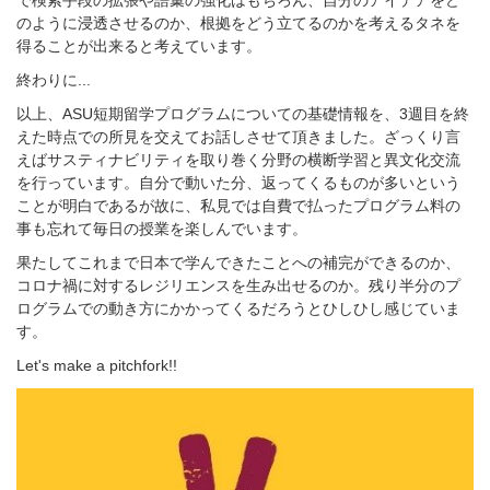
のように浸透させるのか、根拠をどう立てるのかを考えるタネを
得ることが出来ると考えています。
終わりに
...
以上、
ASU
短期留学プログラムについての基礎情報を、
3
週目を終
えた時点での所見を交えてお話しさせて頂きました。ざっくり言
えばサスティナビリティを取り巻く分野の横断学習と異文化交流
を行っています。自分で動いた分、返ってくるものが多いという
ことが明白であるが故に、私見では自費で払ったプログラム料の
事も忘れて毎日の授業を楽しんでいます。
果たしてこれまで日本で学んできたことへの補完ができるのか、
コロナ禍に対するレジリエンスを生み出せるのか。残り半分のプ
ログラムでの動き方にかかってくるだろうとひしひし感じていま
す。
Let's make a pitchfork!!