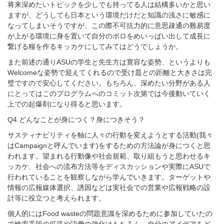
将来深めたいトピックを少しでも持ってる人は結構多いかと思い
ますが、どうしても日本という環境だけだと知識の浅さに敏感に
なってしまいそうですが、この際不可抗力的に意思疎通の難易度
が上がる環境に身を置いて自分のボロをめいっぱい出して成長に
繋げる糧を作るキッカケにしてみてはどうでしょうか。
また前述の通り
ASU
の学生と先生方は寛容な姿勢、というよりも
Welcome
な姿勢で迎えてくれるので受け皿との距離と大きさは完
璧ですので安心してください。もちろん、深めたい分野がある人
にとってはこのプログラムへのコミット次第では今後動いていく
上での起爆剤になり得ると思います。
Q4.
どんなことが身につく？身につきそう？
サスティナビリティを軸に人々の行動を変えようとする活動
(
我々
は
Campaign
と呼んでいます
)
をするための方法論が身につくと思
われます。望まれる行動像や社会規範、取り組もうと思わせるキ
ッカケ、社会への流布方法等をディスカッションや実際に
ASU
で
行われていることを観察しながら学んでいきます。ターゲットや
情報の広報媒体選択、誘因などは実社会での営業や広報戦略の設
計等に役立つと考えられます。
個人的には
Food waste
の問題意識を深めるために参加していたの
で検索手段の拡張や語彙の強化はもちろん、自分のアイデアをど