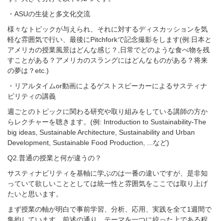
・
ASU
の生徒と多文化交流
様々なトピックが与えられ、それに対するディスカッションを気
軽な雰囲気で行い、最後に
Pitchfork
で記念撮影をします
(
例
:
日本と
アメリカの授業風景はどんな感じ？
,
日常でどのような食べ物を残
すことがある？アメリカのスラングにはどんなものがある？将来
の夢は？
etc.)
・リアルタイム
or
動画によるゲストスピーカーによるサスティナ
ビリティの講義
週ごとのトピックに関わる研究や取り組みをしている講師の方か
らレクチャーを聴きます。
(
例
: Introduction to Sustainability-The
big ideas, Sustainable Architecture, Sustainability and Urban
Development, Sustainable Food Production, ...
など
)
Q2.
普通の授業と何が違うの？
サスティナビリティを基軸に学ぶのは一番の違いですが、是非知
っていて欲しいこととしては統一性と雰囲気をここでは取り上げ
たいと思います。
まず授業の軸が明白で事前学習、分析、応用、実践を全て
1
週間で
集約しています。前述の通り、テーマを一つに絞った上である程