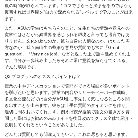
度の時間が取られています。
1
コマでさらっと済ませるのではなく
復習すれば世界観を
"
自力で深められる
"
レベルまで学ぶことが出来
ます。
また、
ASU
の学生はもちろんのこと、先生たちの情熱や意見への
寛容性はさながら異世界を感じられる環境と言っても過言ではあ
りません。文化の差なのか、彼ら自身の人柄なのか、はたまた両
方なのか、我々南山生の些細な意見や質問でも常に「
Great
question!
」「
Very nice job!
」などと返した上で話を進めてくれま
す。自分が一歩踏み出したらそれに常に意義を持たせてくれる、
そんな環境です。
Q3.
プログラムのオススメポイントは？
授業の中やディスカッションで質問ができる場面が多いポイント
を挙げたいと思います。授業の内容やリサーチペーパー作成時、
多文化交流などでは自分が
ASU
側に率先して気になるところを聞
き出すことが出来ます。彼らは上手に質問のタイミングを作り、
適切に間をおいてくれます。例えば僕が授業で論文の書き方を質
問した際にはお勧めの
web
サイトを後日改めてクラス全体で紹介・
説明してくれるということがありました。
どんだけ質問しても間違えてもいい。これに尽きると思います。