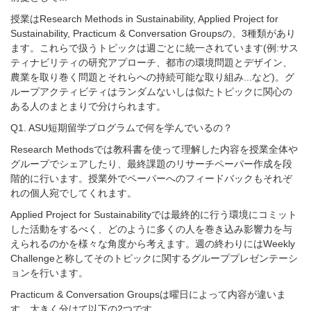
授業は
Research Methods in Sustainability, Applied Project for
Sustainability, Practicum & Conversation Groups
の、
3
種類があり
ます。これらで扱うトピックは週ごとに統一されています
(
例
:
サス
ティナビリティの研究アプローチ、都市の環境問題とデザイン、
農業を取り巻く問題とそれらへの持続可能な取り組み
...
など
)
。グ
ループアクティビティはランダムないしは似たトピックに関心の
ある人のまとまりで分けられます。
Q1. ASU
短期留学プログラムで何を学んでいるの？
Research Methods
では教科書を使って理解した内容を授業全体や
グループでシェアしたり、最終課題のリサーチペーパー作成を段
階的に行います。授業外でペーパーへのフィードバックもそれぞ
れの個人宛でしてくれます。
Applied Project for Sustainability
では最終的に行う環境にコミット
した活動をするべく、どのように多くの人を巻き込み影響力を与
えられるのかを様々な角度から考えます。週の終わりには
Weekly
Challenge
と称してそのトピックに関するグループプレゼンテーシ
ョンを行います。
Practicum & Conversation Groups
は曜日によって内容が違いま
す。大きく分けて以下の
2
つです。