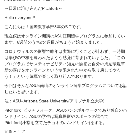
～日常に溶け込んだ
Pitchfork
～
Hello everyone!!
こんにちは！国際教養学部
3
年のS.Tです。
現在僕はオンライン開講の
ASU
短期留学プログラムに参加してい
ます。
6
週間のうちの
4
週目がちょうど始まりました。
コロナウィルスの影響で昨年は実際に行くことが叶わず、一時期
は学びの中核を奪われたような感覚に苛まれていました。「この
プログラムでサスティナビリティ知見の開拓と自分の周辺環境革
新の喜びをオンラインという制限された中から取り戻してやろ
う！」という気概で楽しく取り組んでおります。
今回はそんな
ASU
×南山のオンライン留学プログラムについてお話
したいと思います。
注：
ASU=Arizona State University(
アリゾナ州立大学
)
Pitchfork=
ピッチフォーク、
ASU
のシンボルマークであり独自のハ
ンドサイン。
ASU
の学生は写真撮影やスポーツの試合で
Pitchfork(
小指を立てたチョキのハンドサイン
)
をする。
前提として
...